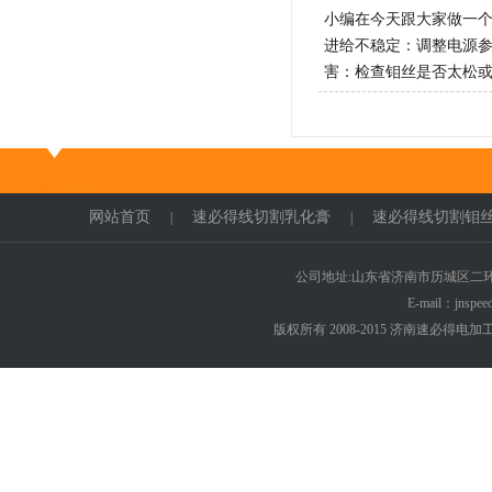
小编在今天跟大家做一个
进给不稳定：调整电源参
害：检查钼丝是否太松
网站首页
速必得线切割乳化膏
速必得线切割钼
|
|
公司地址:山东省济南市历城区二环东路6
E-mail：jnspe
版权所有 2008-2015 济南速必得电加工