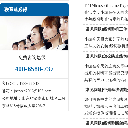
1111MicrosoftInter
联系速必得
光洁度，小编在今天的
改善线切割光洁度的几条措
[常见问题]线切割机工
小编今天跟大家分享的知
工件夹的安装 线切割机
[常见问题]怎么防止线
免费咨询热线：
小编在今天的这篇文章中
400-6588-737
出来的材料可能出现变
具有的应力，这样的话
客服QQ：1799688919
[常见问题]中走丝线切
邮箱：jnspeed2016@163.com
公司地址：山东省济南市历城区二环
如何提高中走丝线切割
东路618号福成大厦206-2
损耗，如果只考虑加工
老板会找你谈话哦……
[常见问题]线切割断丝