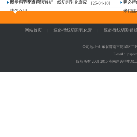
解决线切割液起泡沫
牌，中
线切割乳化膏用法解析，线切割乳化膏应
速必得
[25-04-10]
该怎么用
米钼丝不
网站首页
速必得线切割乳化膏
速必得线切割钼
|
|
公司地址:山东省济南市历城区二环东路6
E-mail：jnspe
版权所有 2008-2015 济南速必得电加工